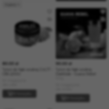
Gujawa
80.00 zł
90.00 zł
Tytoń do fajki wodnej CULTT -
Tytoń do fajki wodnej
C85 (200г)
DarkSide - Guava Rebel
100g
W magazynie
W magazynie
siła: Lekki
siła: średni
W koszyku
W koszyku