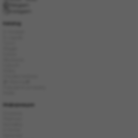
Telegram
Instagram
Katalog
E-Hookah
E-Liquids
Tytoń
Węgle
Szisza
Akcesoria
Cybuch
Kolba
Chińska herbata
🎁 Obecny🎁
Popularne produkty
Marki
Информация
Dostawa
Płatność
Kontakty
O firmie
Karta kat