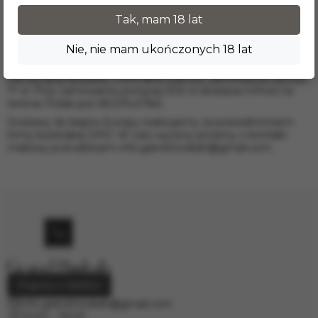
Wrocław;
Tak, mam 18 lat
Łódź;
Poznań;
Nie, nie mam ukończonych 18 lat
Gdańsk i inne.
Dla tej opcji dostawy minimalna wartość zamówienia wynosi
17 zł. Przy zamówieniu powyżej 300 zł dostawa InPost na
terenie Polski jest BEZPŁATNA.
Dostawy do krajów Europy realizujemy za pośrednictwem
firmy kurierskiej DPD. W celu wyceny prosimy o kontakt
mailowy pod adresem
info.grand.hookah@gmail.com
.
Poproś o telefon
info.grand.hookah@gmail.com
10:00 - 19:00