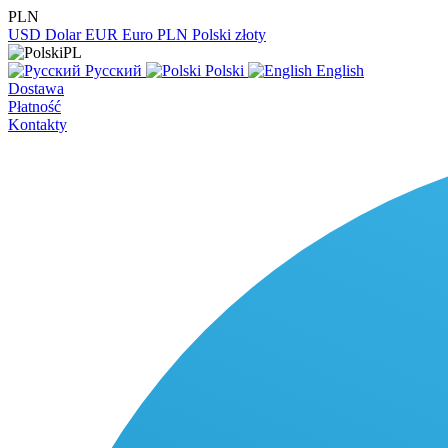
PLN
USD
Dolar
EUR
Euro
PLN
Polski złoty
PL
Русский
Polski
English
Dostawa
Płatność
Kontakty