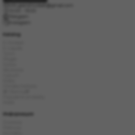
info.grand.hookah@gmail.com
10:00 - 19:00
Telegram
Instagram
Katalog
E-Hookah
E-Liquids
Tytoń
Węgle
Szisza
Akcesoria
Cybuch
Kolba
Chińska herbata
🎁 Obecny🎁
Popularne produkty
Marki
Информация
Dostawa
Płatność
Kontakty