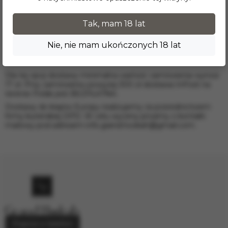
Warszawa;
Kraków;
Tak, mam 18 lat
Wrocław;
Łódź;
Nie, nie mam ukończonych 18 lat
Poznań;
Gdańsk i inne.
Dla tej opcji dostawy minimalna wartość zamówienia wynosi
17 zł. Przy zamówieniu powyżej 300 zł dostawa InPost na
terenie Polski jest BEZPŁATNA.
Dostawy do krajów Europy realizujemy za pośrednictwem
firmy kurierskiej DPD. W celu wyceny prosimy o kontakt
mailowy pod adresem
info.grand.hookah@gmail.com
.
Poproś o telefon