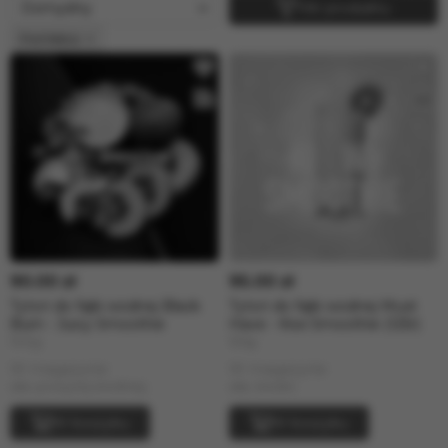
Filtr produktu
Pochlebca
90.00 zł
95.00 zł
Tytoń do fajki wodnej Black
Tytoń do fajki wodnej Must
Burn - Juicy Smoothie
Have - Kiwi Smoothie (125г)
100g
125g
W magazynie
W magazynie
siła: powyżej średniej
siła: średni
W koszyku
W koszyku