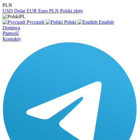
PLN
USD
Dolar
EUR
Euro
PLN
Polski złoty
PL
Русский
Polski
English
Dostawa
Płatność
Kontakty