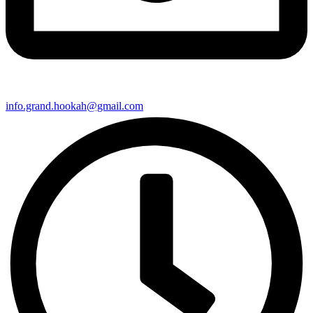
info.grand.hookah@gmail.com