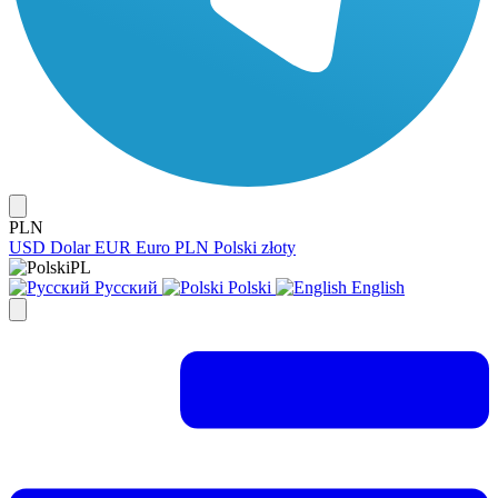
PLN
USD
Dolar
EUR
Euro
PLN
Polski złoty
PL
Русский
Polski
English