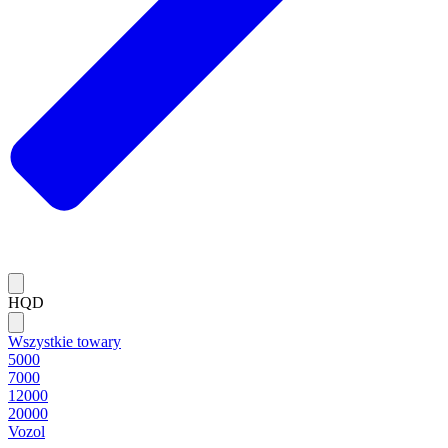
HQD
Wszystkie towary
5000
7000
12000
20000
Vozol