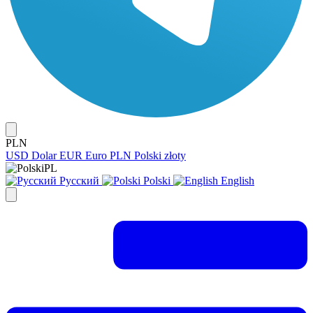
PLN
USD
Dolar
EUR
Euro
PLN
Polski złoty
PL
Русский
Polski
English