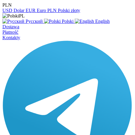
PLN
USD
Dolar
EUR
Euro
PLN
Polski złoty
PL
Русский
Polski
English
Dostawa
Płatność
Kontakty