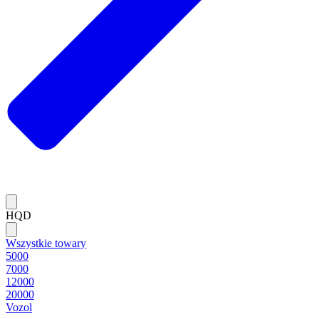
HQD
Wszystkie towary
5000
7000
12000
20000
Vozol