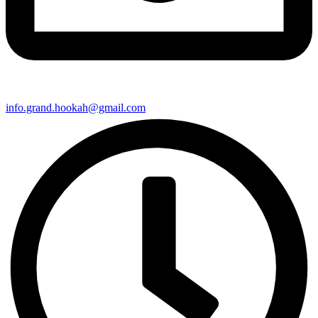
info.grand.hookah@gmail.com