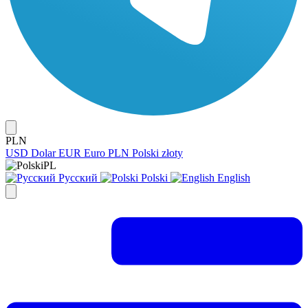
PLN
USD
Dolar
EUR
Euro
PLN
Polski złoty
PL
Русский
Polski
English