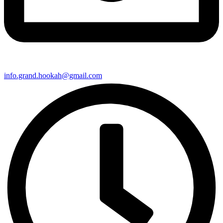
info.grand.hookah@gmail.com