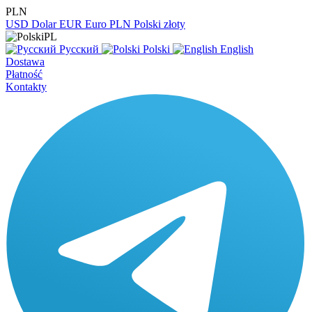
PLN
USD
Dolar
EUR
Euro
PLN
Polski złoty
PL
Русский
Polski
English
Dostawa
Płatność
Kontakty