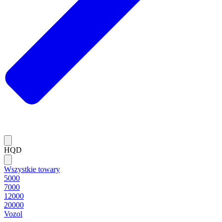
HQD
Wszystkie towary
5000
7000
12000
20000
Vozol