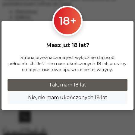
pośrednictwem InPost do miast:
Warszawa;
18+
Kraków;
Wrocław;
Łódź;
Poznań;
Gdańsk i inne.
Masz już 18 lat?
Dla tej opcji dostawy minimalna wartość zamówienia wynosi
17 zł. Przy zamówieniu powyżej 300 zł dostawa InPost na
Strona przeznaczona jest wyłącznie dla osób
terenie Polski jest BEZPŁATNA.
pełnoletnich! Jeśli nie masz ukończonych 18 lat, prosimy
o natychmiastowe opuszczenie tej witryny.
Dostawy do krajów Europy realizujemy za pośrednictwem
firmy kurierskiej DPD. W celu wyceny prosimy o kontakt
mailowy pod adresem
info.grand.hookah@gmail.com
.
Tak, mam 18 lat
Nie, nie mam ukończonych 18 lat