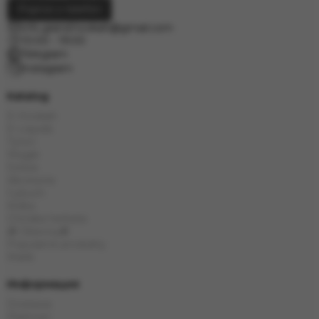
Poproś o telefon
info.grand.hookah@gmail.com
10:00 - 19:00
Telegram
Instagram
Katalog
E-Hookah
E-Liquids
Tytoń
Węgle
Szisza
Akcesoria
Cybuch
Kolba
Chińska herbata
🎁 Obecny🎁
Popularne produkty
Marki
Информация
Dostawa
Płatność