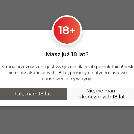
18+
Masz już 18 lat?
Strona przeznaczona jest wyłącznie dla osób pełnoletnich! Jeśli
nie masz ukończonych 18 lat, prosimy o natychmiastowe
opuszczenie tej witryny.
Nie, nie mam
Tak, mam 18 lat
ukończonych 18 lat