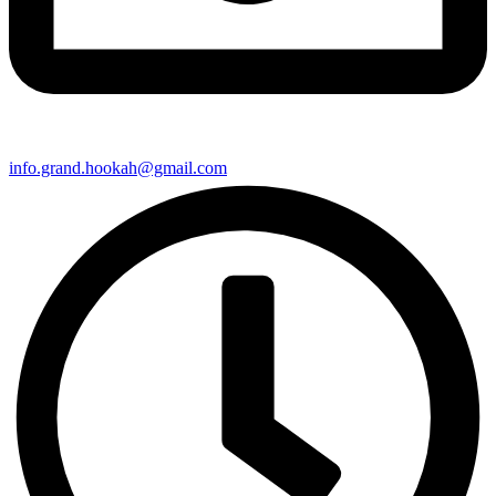
info.grand.hookah@gmail.com