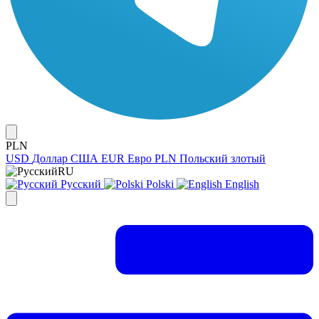
PLN
USD
Доллар США
EUR
Евро
PLN
Польский злотый
RU
Русский
Polski
English