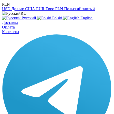
PLN
USD
Доллар США
EUR
Евро
PLN
Польский злотый
RU
Русский
Polski
English
Доставка
Оплата
Контакты