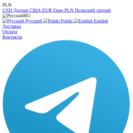
PLN
USD
Доллар США
EUR
Евро
PLN
Польский злотый
RU
Русский
Polski
English
Доставка
Оплата
Контакты