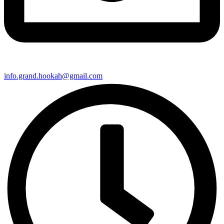
info.grand.hookah@gmail.com