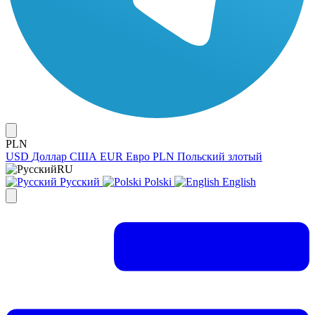
PLN
USD
Доллар США
EUR
Евро
PLN
Польский злотый
RU
Русский
Polski
English