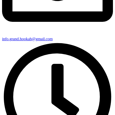
info.grand.hookah@gmail.com