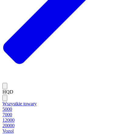
HQD
Wszystkie towary
5000
7000
12000
20000
Vozol