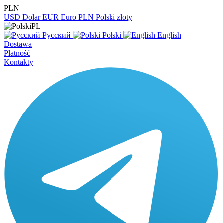
PLN
USD
Dolar
EUR
Euro
PLN
Polski złoty
PL
Русский
Polski
English
Dostawa
Płatność
Kontakty