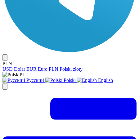
PLN
USD
Dolar
EUR
Euro
PLN
Polski złoty
PL
Русский
Polski
English