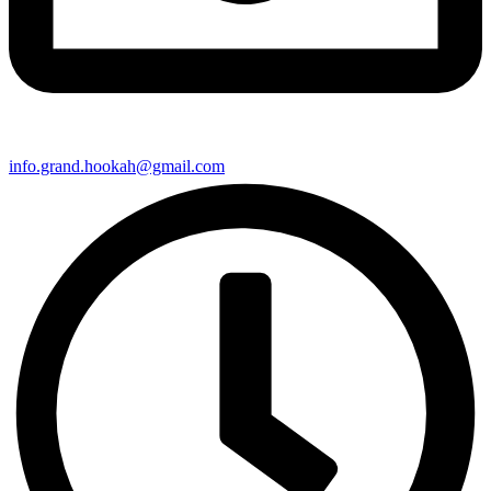
info.grand.hookah@gmail.com