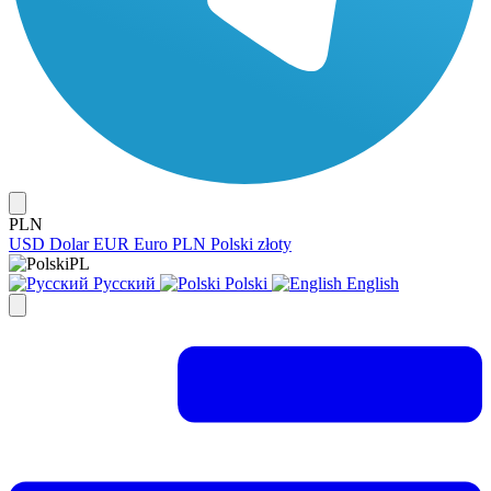
PLN
USD
Dolar
EUR
Euro
PLN
Polski złoty
PL
Русский
Polski
English