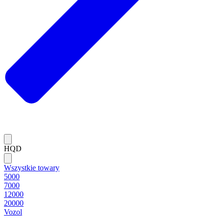
HQD
Wszystkie towary
5000
7000
12000
20000
Vozol