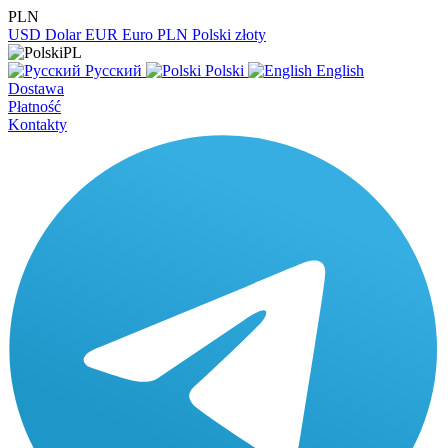
PLN
USD
Dolar
EUR
Euro
PLN
Polski złoty
PL
Русский
Polski
English
Dostawa
Płatność
Kontakty