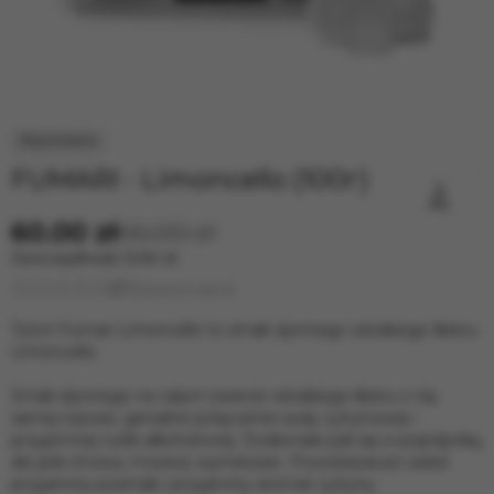
FUMARI - Limoncello (100г)
60.00 zł
65.00 zł
Oszczędność
5.00 zł
Wystawić opinię
Tytoń Fumari Limoncello to smak słynnego włoskiego likieru
Limoncello.
Smak słynnego na całym świecie włoskiego likieru o tej
samej nazwie, genialne połączenie sody cytrynowej i
przyjemnej nutki alkoholowej. Doskonale pali się w pojedynkę,
ale jeśli chcesz, możesz wymieszać. Pozostawia po sobie
przyjemny posmak i przyjemny aromat cytryny.