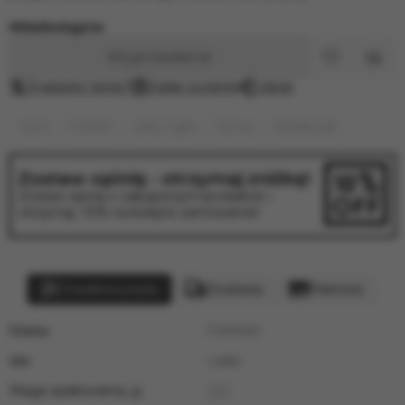
Niedostępne
Wyprzedane
Znalazłeś taniej?
Zadać pytanie
Udział
Tytoń
FUMARI
Lekki / Light
Fumari
Blonde Leaf
Zostaw opinię - otrzymaj zniżkę!
Zostaw opinię o zakupionym produkcie i
otrzymaj -10% na kolejne zamówienie!
Charakterystyka
Dostawa
Płatność
Marka:
FUMARI
siła:
Lekki
Waga opakowania, g:
100