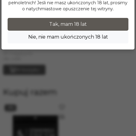
pełnoletnich! Jeśli nie masz ukończonych 18 lat, prosimy
o natychmiastowe opuszczenie tej witryny.
Tak, mam 18 lat
60.00 zł
65.00 zł
Nie, nie mam ukończonych 18 lat
Tytoń do fajki wodnej
FUMARI - Spiced Chai (100г)
W magazynie
siła: Lekki
W koszyku
Kupuj razem
−8%