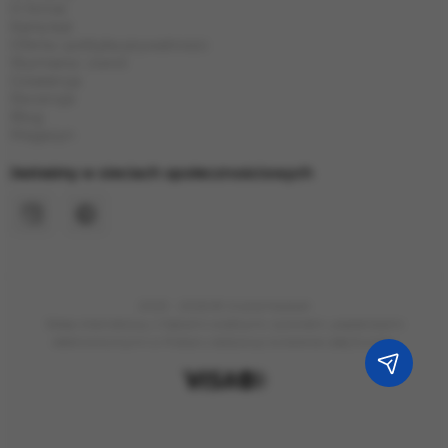
O firmie
Karta kat
Oferta i polityka prywatności
Wymiana i zwrot
Gwarancja
Recenzje
Blog
Magazyn
Jesteśmy w sieciach społecznościowych
2023 - 2026 © Grand Hookah
Sklep internetowy z fajkami wodnymi, tytoniem, papierosami
elektronicznymi w Polsce z dostawą na terenie całej Europy