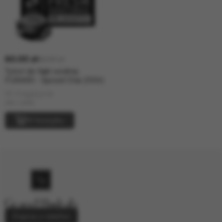
60.00 zł
65.00 zł
Tytoń do fajki wodnej
FUMARI - Spiced Chai (100г)
W magazynie
siła: Lekki
W koszyku
Poproś o telefon