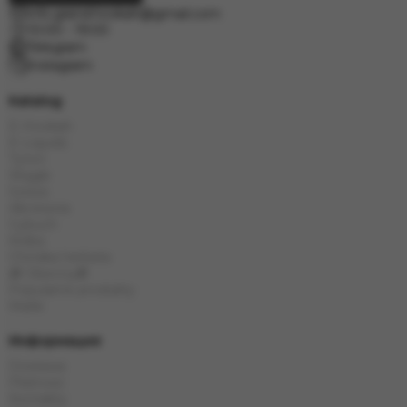
info.grand.hookah@gmail.com
10:00 - 19:00
Telegram
Instagram
Katalog
E-Hookah
E-Liquids
Tytoń
Węgle
Szisza
Akcesoria
Cybuch
Kolba
Chińska herbata
🎁 Obecny🎁
Popularne produkty
Marki
Информация
Dostawa
Płatność
Kontakty