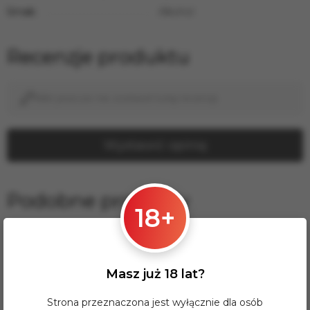
Smak:
Alkohol
Recenzje produktu
Nikt jeszcze nie zostawił tutaj recenzji.
Wystawić opinię
Podobne produkty
18+
−8%
Masz już 18 lat?
Strona przeznaczona jest wyłącznie dla osób