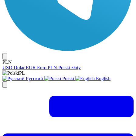
PLN
USD
Dolar
EUR
Euro
PLN
Polski złoty
PL
Русский
Polski
English