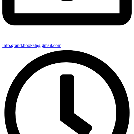
info.grand.hookah@gmail.com