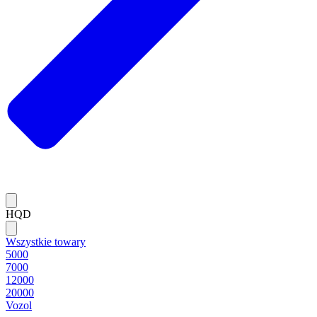
HQD
Wszystkie towary
5000
7000
12000
20000
Vozol