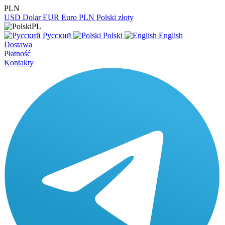
PLN
USD
Dolar
EUR
Euro
PLN
Polski złoty
PL
Русский
Polski
English
Dostawa
Płatność
Kontakty