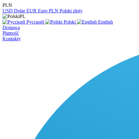
PLN
USD
Dolar
EUR
Euro
PLN
Polski złoty
PL
Русский
Polski
English
Dostawa
Płatność
Kontakty