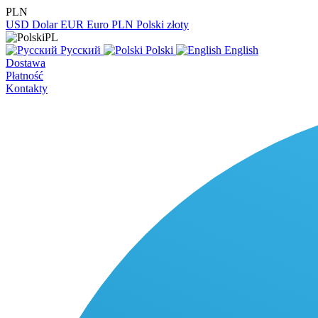
PLN
USD
Dolar
EUR
Euro
PLN
Polski złoty
PL
Русский
Polski
English
Dostawa
Płatność
Kontakty