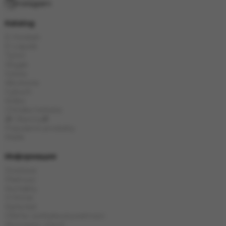
Instagram
Katalog
E-Hookah
E-Liquids
Tytoń
Węgle
Szisza
Akcesoria
Cybuch
Kolba
Chińska herbata
🎁 Obecny🎁
Popularne produkty
Marki
Информация
Dostawa
Płatność
Kontakty
O firmie
Karta kat
Oferta i polityka prywatności
Wymiana i zwrot