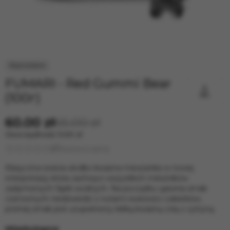
FUMARI - Red Gummi Bear
(100г)
60.00 zł
65.00 zł
Oszczędność
5.00 zł
Wystawić opinię
Klasyczna świeża słodko-kwaśna mieszanka w nowej
interpretacji, która zachwyci wszystkich miłośników
zadymionych fajek wodnych. Na początku ujawnia smak
czerwonych niedźwiedzi z nutami świeżości cukierków,
później smak jest uzupełniony lekką kwaśną colą z cytryną.
Niedostępne