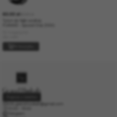
60.00 zł
65.00 zł
Tytoń do fajki wodnej
FUMARI - Spiced Chai (100г)
W magazynie
siła: Lekki
W koszyku
Poproś o telefon
info.grand.hookah@gmail.com
10:00 - 19:00
Telegram