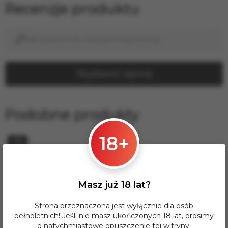
Recenzje produktu
Nikt jeszcze nie zostawił tutaj recenzji.
Wystawić opinię
Podobne produkty
18+
−8%
Masz już 18 lat?
Strona przeznaczona jest wyłącznie dla osób
pełnoletnich! Jeśli nie masz ukończonych 18 lat, prosimy
o natychmiastowe opuszczenie tej witryny.