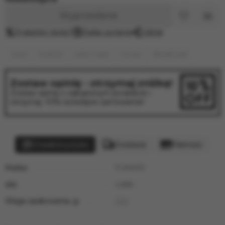
Wyprzedane
Znalazłeś taniej?
Zadać pytanie
Udział
Tytoń
FUMARI
Lekki / Light
Fumari
Blonde Leaf
Zostaw opinię - otrzymaj zniżkę!
Zostaw opinię o zakupionym produkcie i
otrzymaj -10% na kolejne zamówienie!
Charakterystyka
Dostawa
Płatność
Marka:
FUMARI
siła:
Lekki
Waga opakowania, g:
100