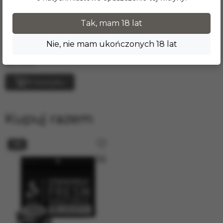
60.00 zł
65.00 zł
Tak, mam 18 lat
Tytoń do fajki wodnej
FUMARI - Spiced Chai (100г)
Nie, nie mam ukończonych 18 lat
W magazynie
siła: Lekki
W koszyku
Kupuj razem
−8%