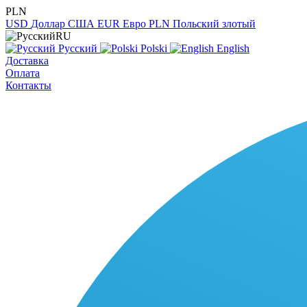
PLN
USD
Доллар США
EUR
Евро
PLN
Польский злотый
RU
Русский
Polski
English
Доставка
Оплата
Контакты