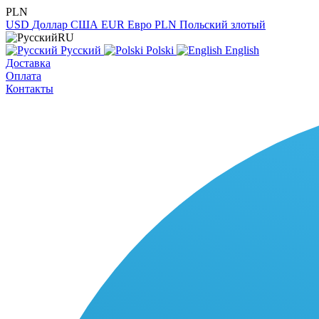
PLN
USD
Доллар США
EUR
Евро
PLN
Польский злотый
RU
Русский
Polski
English
Доставка
Оплата
Контакты