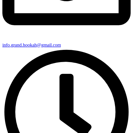
info.grand.hookah@gmail.com