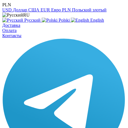
PLN
USD
Доллар США
EUR
Евро
PLN
Польский злотый
RU
Русский
Polski
English
Доставка
Оплата
Контакты