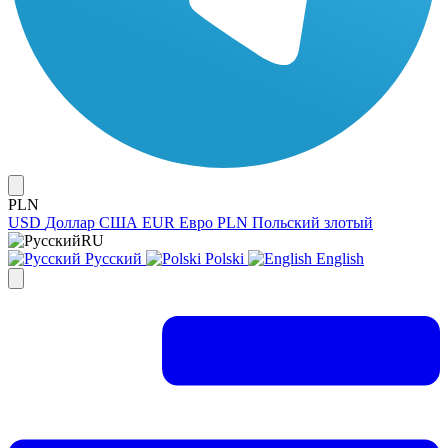
PLN
USD
Доллар США
EUR
Евро
PLN
Польский злотый
RU
Русский
Polski
English