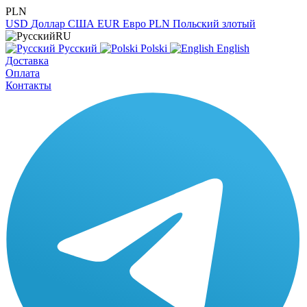
PLN
USD
Доллар США
EUR
Евро
PLN
Польский злотый
RU
Русский
Polski
English
Доставка
Оплата
Контакты