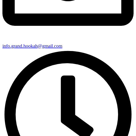
info.grand.hookah@gmail.com