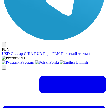
PLN
USD
Доллар США
EUR
Евро
PLN
Польский злотый
RU
Русский
Polski
English