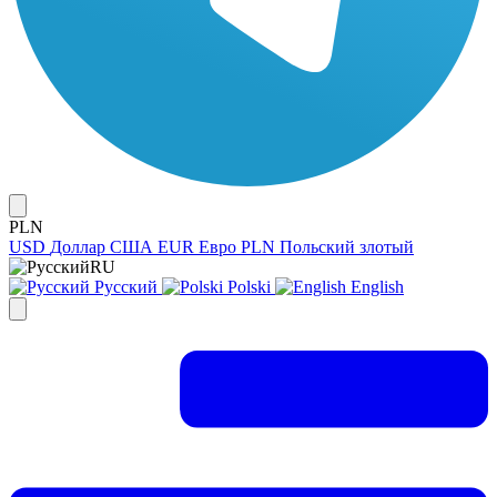
PLN
USD
Доллар США
EUR
Евро
PLN
Польский злотый
RU
Русский
Polski
English