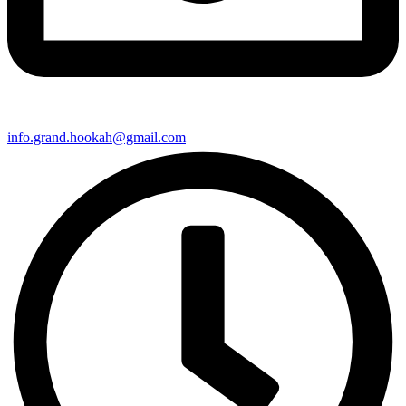
info.grand.hookah@gmail.com