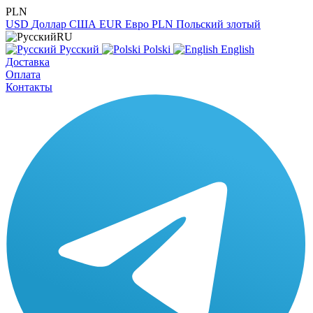
PLN
USD
Доллар США
EUR
Евро
PLN
Польский злотый
RU
Русский
Polski
English
Доставка
Оплата
Контакты