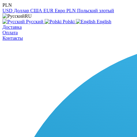
PLN
USD
Доллар США
EUR
Евро
PLN
Польский злотый
RU
Русский
Polski
English
Доставка
Оплата
Контакты