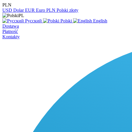
PLN
USD
Dolar
EUR
Euro
PLN
Polski złoty
PL
Русский
Polski
English
Dostawa
Płatność
Kontakty