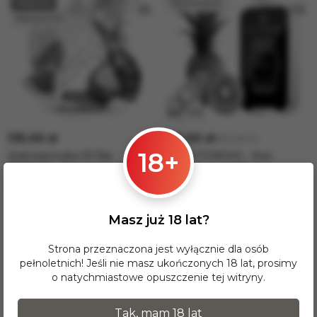
135.00 zł
140.00 zł
150.00 zł
18+
Jednorazówka Elf Bar
Elf Bar FS18000 - Kiwi
BC15000 - Pineapple Dragon
Pineapple Ice (5% nic)
Fruit Grapefruit (5% nic)
Niedostępne
Niedostępne
Liczba zaciągnięć, puffs: 15000
Wyprzedane
Masz już 18 lat?
Wyprzedane
Strona przeznaczona jest wyłącznie dla osób
pełnoletnich! Jeśli nie masz ukończonych 18 lat, prosimy
o natychmiastowe opuszczenie tej witryny.
Tak, mam 18 lat