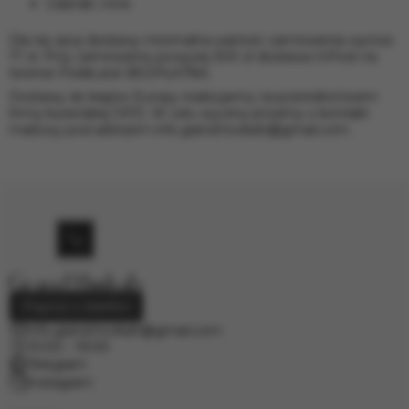
Gdańsk i inne.
Dla tej opcji dostawy minimalna wartość zamówienia wynosi
17 zł. Przy zamówieniu powyżej 300 zł dostawa InPost na
terenie Polski jest BEZPŁATNA.
Dostawy do krajów Europy realizujemy za pośrednictwem
firmy kurierskiej DPD. W celu wyceny prosimy o kontakt
mailowy pod adresem
info.grand.hookah@gmail.com
.
Poproś o telefon
info.grand.hookah@gmail.com
10:00 - 19:00
Telegram
Instagram