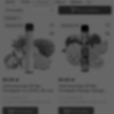
6000
7000
Ananas
Arbuz
Banan
Filtr produktu
Ananas
55.00 zł
55.00 zł
Jednorazówka Elf Bar -
Jednorazówka Elf Bar -
Pineapple Ice (2000, 5% nic)
Pineapple Mango Orange
(2000, 5% nic) lux
W magazynie
W magazynie
Liczba zaciągnięć, puffs: 2000
Liczba zaciągnięć, puffs: 2000
W koszyku
W koszyku