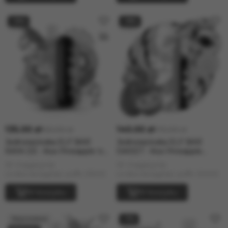
−16%
−18%
135.00 zł
140.00 zł
160.00 zł
170.00 zł
Jednorazówka ELF BAR
Jednorazówka ELF BAR
RAYA D3 - Kiwi Pineapple Ice
SWEET - Kiwi Pineapple
(5% nic)
Peach (5% nic)
W magazynie
W magazynie
Liczba zaciągnięć, puffs: 25000
Liczba zaciągnięć, puffs: 30000
W koszyku
W koszyku
−7%