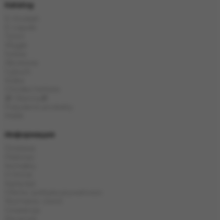
Katalog
E-Hookah
E-Liquids
Tytoń
Węgle
Szisza
Akcesoria
Cybuch
Kolba
Chińska herbata
🎁 Obecny🎁
Popularne produkty
Marki
Информация
Dostawa
Płatność
Kontakty
O firmie
Karta kat
Oferta i polityka prywatności
Wymiana i zwrot
Gwarancja
Recenzje