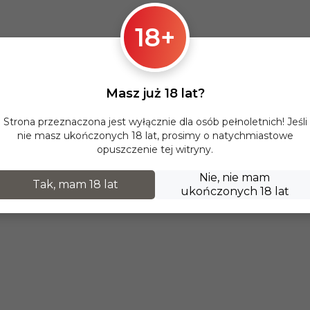
18+
Masz już 18 lat?
Strona przeznaczona jest wyłącznie dla osób pełnoletnich! Jeśli
nie masz ukończonych 18 lat, prosimy o natychmiastowe
opuszczenie tej witryny.
Nie, nie mam
Tak, mam 18 lat
ukończonych 18 lat