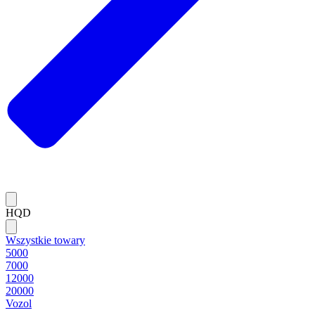
HQD
Wszystkie towary
5000
7000
12000
20000
Vozol