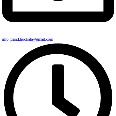
info.grand.hookah@gmail.com