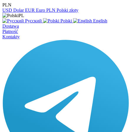
PLN
USD
Dolar
EUR
Euro
PLN
Polski złoty
PL
Русский
Polski
English
Dostawa
Płatność
Kontakty