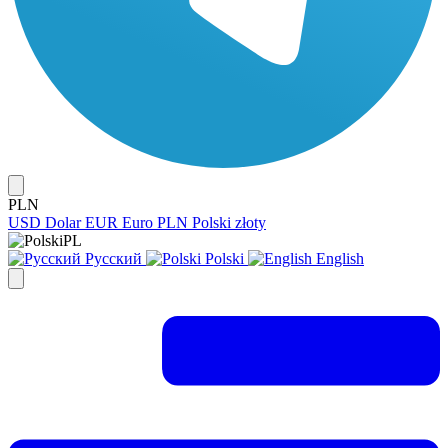
PLN
USD
Dolar
EUR
Euro
PLN
Polski złoty
PL
Русский
Polski
English