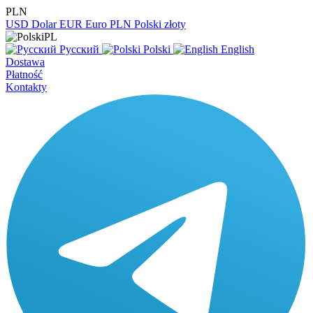
PLN
USD
Dolar
EUR
Euro
PLN
Polski złoty
PL
Русский
Polski
English
Dostawa
Płatność
Kontakty