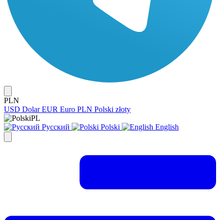
PLN
USD
Dolar
EUR
Euro
PLN
Polski złoty
PL
Русский
Polski
English