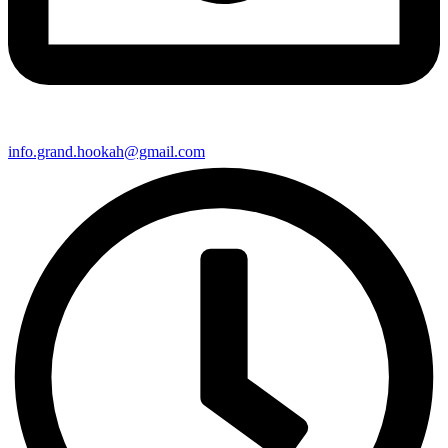
info.grand.hookah@gmail.com