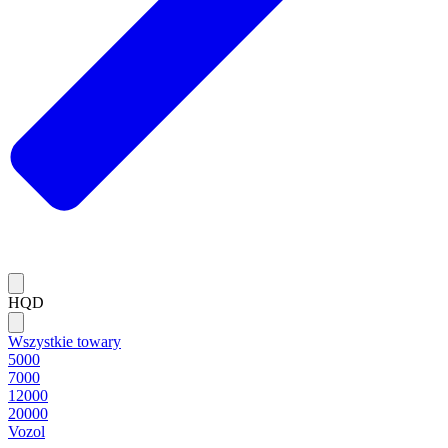
HQD
Wszystkie towary
5000
7000
12000
20000
Vozol