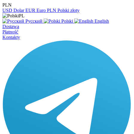
PLN
USD
Dolar
EUR
Euro
PLN
Polski złoty
PL
Русский
Polski
English
Dostawa
Płatność
Kontakty