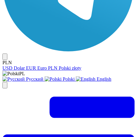
PLN
USD
Dolar
EUR
Euro
PLN
Polski złoty
PL
Русский
Polski
English