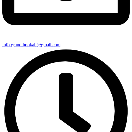
info.grand.hookah@gmail.com