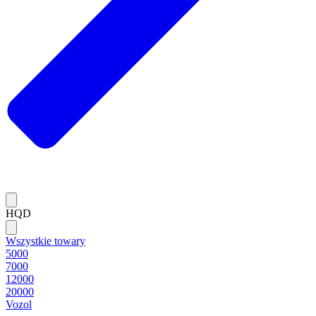
HQD
Wszystkie towary
5000
7000
12000
20000
Vozol