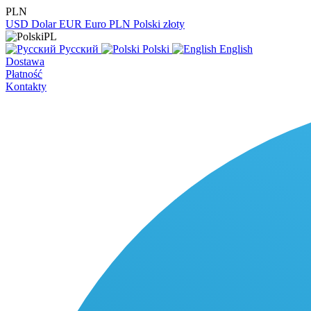
PLN
USD
Dolar
EUR
Euro
PLN
Polski złoty
PL
Русский
Polski
English
Dostawa
Płatność
Kontakty