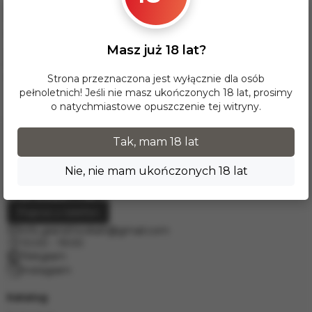
Dla tej opcji dostawy minimalna wartość zamówienia wynosi
17 zł. Przy zamówieniu powyżej 300 zł dostawa InPost na
terenie Polski jest BEZPŁATNA.
Masz już 18 lat?
Dostawy do krajów Europy realizujemy za pośrednictwem
firmy kurierskiej DPD. W celu wyceny prosimy o kontakt
mailowy pod adresem
info.grand.hookah@gmail.com
.
Strona przeznaczona jest wyłącznie dla osób
pełnoletnich! Jeśli nie masz ukończonych 18 lat, prosimy
o natychmiastowe opuszczenie tej witryny.
Tak, mam 18 lat
Nie, nie mam ukończonych 18 lat
Poproś o telefon
info.grand.hookah@gmail.com
10:00 - 19:00
Telegram
Instagram
Katalog