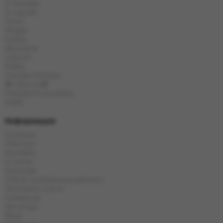
E-Hookah
E-Liquids
Tytoń
Węgle
Szisza
Akcesoria
Cybuch
Kolba
Chińska herbata
🎁 Obecny🎁
Popularne produkty
Marki
Информация
Dostawa
Płatność
Kontakty
O firmie
Karta kat
Oferta i polityka prywatności
Wymiana i zwrot
Gwarancja
Recenzje
Blog