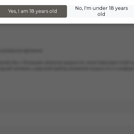
адный вкус горной мяты с лёгкой сладостью и яркой ментол
No, I'm under 18 years
щущение свежести и комфорта.
Yes, I am 18 years old
old
в реальном времени
тройство с большим запасом жидкости, качественным mesh-
ледней затяжки, широкий выбор режимов мощности и комфорт