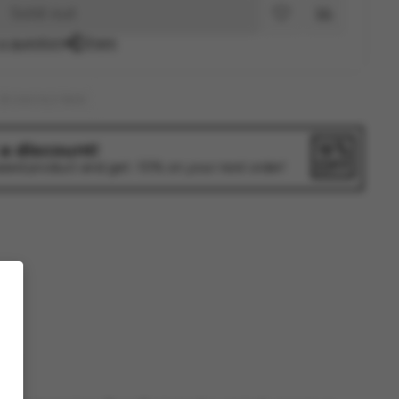
Sold out
a question
Share
33.000 ELF BAR
 a discount!
sed product and get -10% on your next order!
nt