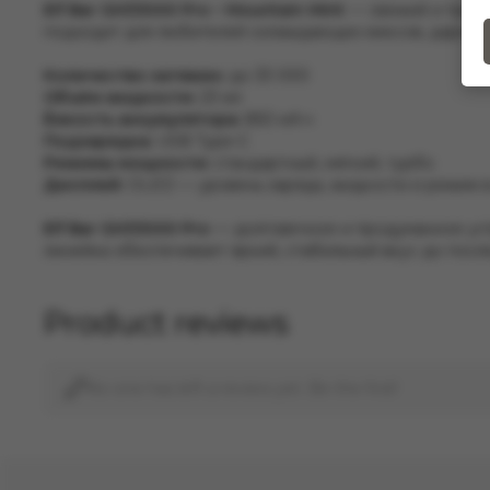
Elf Bar GH33000 Pro – Mountain Mint
— свежий и прохл
подходит для любителей охлаждающих миксов, даря о
Количество затяжек:
до 33 000
Объём жидкости:
23 мл
Ёмкость аккумулятора:
850 мА·ч
Подзарядка:
USB Type-C
Режимы мощности:
стандартный, мягкий, турбо
Дисплей:
OLED — уровень заряда, жидкости и режим 
Elf Bar GH33000 Pro
— долговечное и продуманное ус
линейка обеспечивает яркий, стабильный вкус до пос
Product reviews
No one has left a review yet. Be the first!