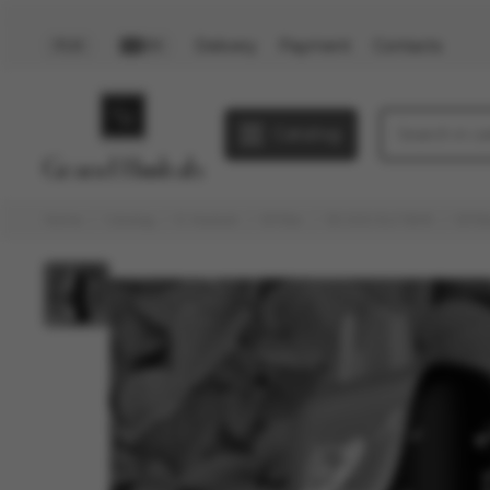
Delivery
Payment
Contacts
PLN
EN
Catalog
Home
Catalog
E-Hookah
Elf Bar
33.000 ELF BAR
Elf B