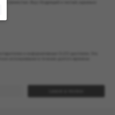
овой свежестью. Вкус бодрящий и чистый, идеально
испарителем и информативным OLED-дисплеем. Эта
ное использование в течение долгого времени.
Leave a review