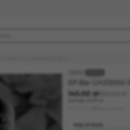
ar GH33000 Pro – Mountain Mint (5% nic)
Elf Bar GH33000 P
145.00 zł
165.00 zł
Savings
20.00 zł
Leave a review
Out of stock