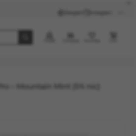
Telegram
Instagram
Profile
Compare
Favorites
Cart
ro – Mountain Mint (5% nic)