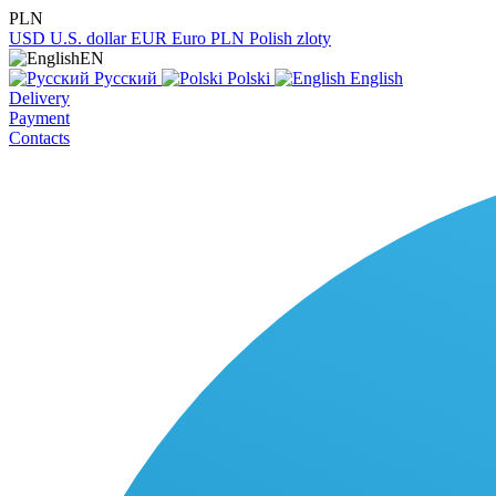
PLN
USD
U.S. dollar
EUR
Euro
PLN
Polish zloty
EN
Русский
Polski
English
Delivery
Payment
Contacts