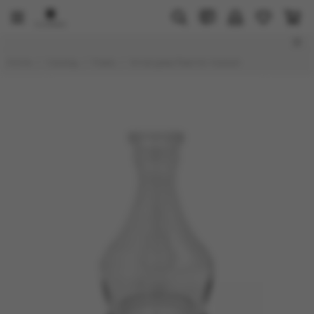
Home
Catalog
Flasks
Small glass flask for hookah