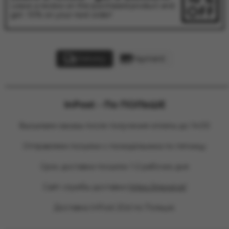
Leave a review on the purchased product and
get -10% on your next order!
Delivery
Payment
________________________________________________
InPost - По ПОЛЬШЕ
Высылаем заказы после получения оплаты до 14:00
Отправляем посылки с понедельника по пятницу
Срок доставки посылок 1-2 рабочих дня
Сайт службы доставки
https://inpost.pl/
Доставка InPost 20zl по Польше.
________________________________________________