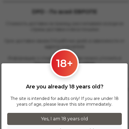
DPD - По всей ЕВРОПЕ
Стоимость доставки за границу рассчитываем исходя из
страны доставки и веса посылки
Срок доставки заказа 3-6 рабочих дней, в зависимости от
адреса получателя
Информацию о стоимости доставки можно уточнить в
18+
Telegram @
warszawa_admin
Сайт службы доставки
https://www.dpd.com/
Are you already 18 years old?
________________________________________________
The site is intended for adults only! If you are under 18
Product reviews
years of age, please leave this site immediately.
Yes, I am 18 years old
No one has left a review yet. Be the first!