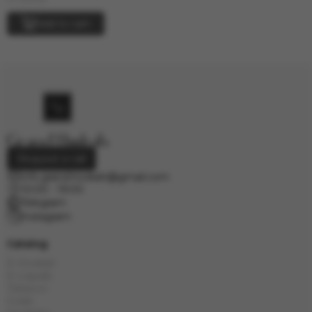
Add to cart
Request a call
info.grand.hookah@gmail.com
10:00 - 19:00
Telegram
Instagram
Catalog
E-Hookah
E-Liquids
Tobacco
Coals