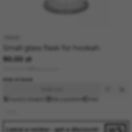
Small glass flask for hookah
90.00 zł
Leave a review
Out of stock
Sold out
Found it cheaper?
Ask a question
Share
Flasks
Leave a review - get a discount!