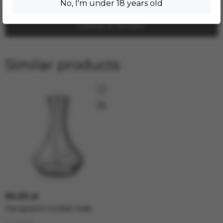
No, I'm under 18 years old
Leave a review
Similar products
90.00 zł
Transparent hookah flask
In stock