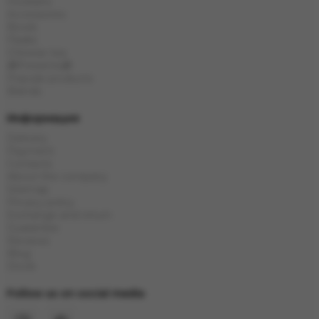
Hookahs
Accessories
Bowls
Flasks
Chinese tea
🎁Presents🎁
Popular products
Brands
Информация
Delivery
Payment
Contacts
About the company
Sitemap
Privacy policy
Exchange and return
Guarantee
Reviews
Blog
Stock
Follow us on social media