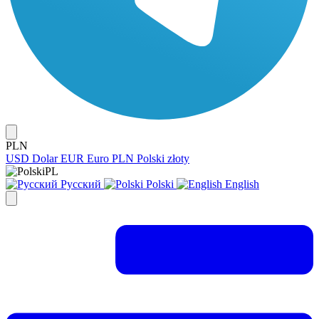
PLN
USD
Dolar
EUR
Euro
PLN
Polski złoty
PL
Русский
Polski
English