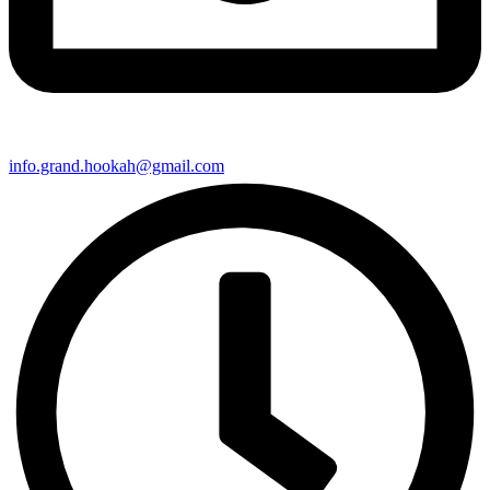
info.grand.hookah@gmail.com