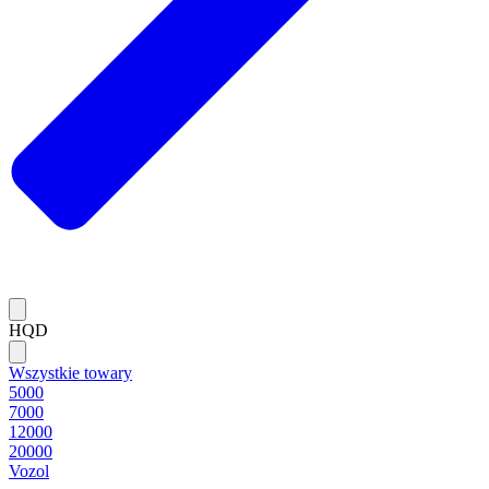
HQD
Wszystkie towary
5000
7000
12000
20000
Vozol