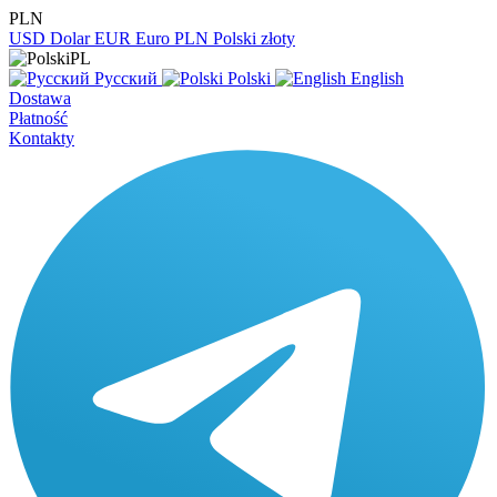
PLN
USD
Dolar
EUR
Euro
PLN
Polski złoty
PL
Русский
Polski
English
Dostawa
Płatność
Kontakty