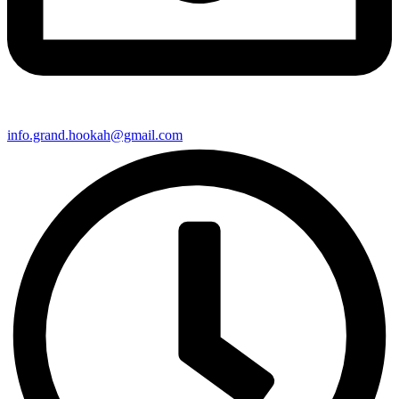
info.grand.hookah@gmail.com