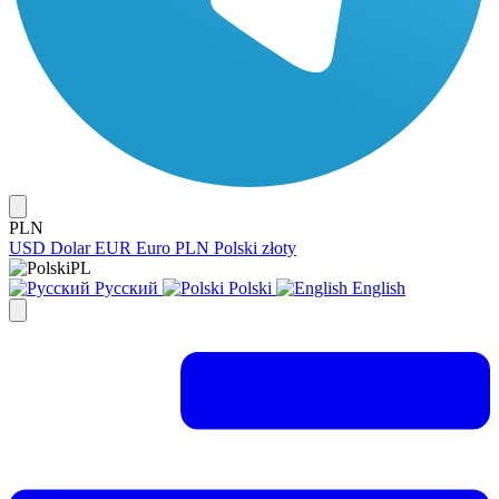
PLN
USD
Dolar
EUR
Euro
PLN
Polski złoty
PL
Русский
Polski
English