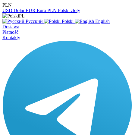
PLN
USD
Dolar
EUR
Euro
PLN
Polski złoty
PL
Русский
Polski
English
Dostawa
Płatność
Kontakty