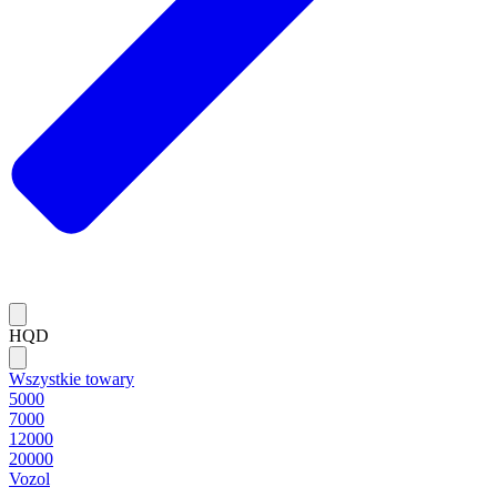
HQD
Wszystkie towary
5000
7000
12000
20000
Vozol