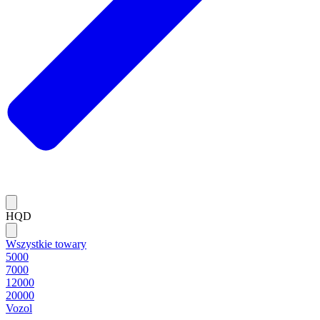
HQD
Wszystkie towary
5000
7000
12000
20000
Vozol