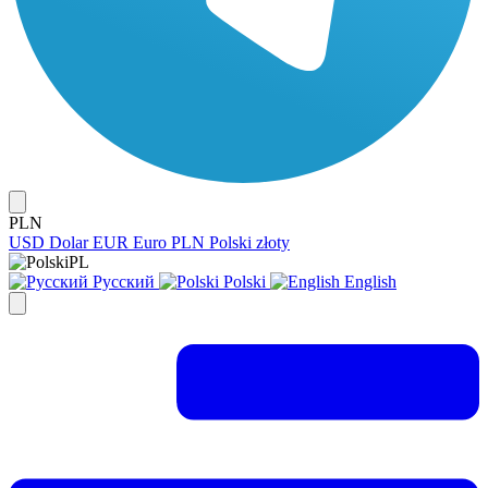
PLN
USD
Dolar
EUR
Euro
PLN
Polski złoty
PL
Русский
Polski
English