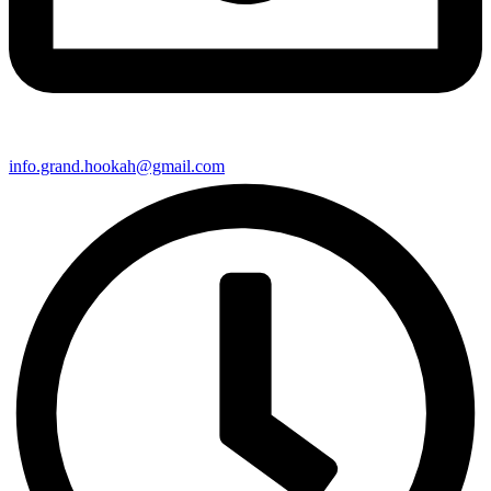
info.grand.hookah@gmail.com