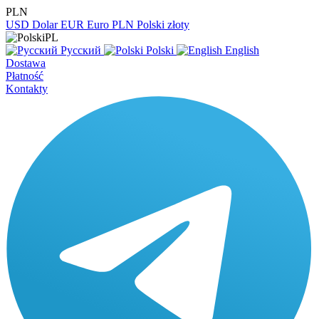
PLN
USD
Dolar
EUR
Euro
PLN
Polski złoty
PL
Русский
Polski
English
Dostawa
Płatność
Kontakty