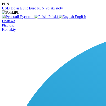
PLN
USD
Dolar
EUR
Euro
PLN
Polski złoty
PL
Русский
Polski
English
Dostawa
Płatność
Kontakty