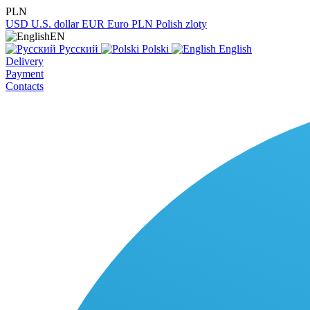
PLN
USD
U.S. dollar
EUR
Euro
PLN
Polish zloty
EN
Русский
Polski
English
Delivery
Payment
Contacts